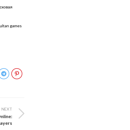
сковая
ultan games
NEXT
nline:
layers