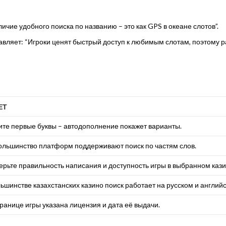
чие удобного поиска по названию – это как GPS в океане слотов”.
авляет: “Игроки ценят быстрый доступ к любимым слотам, поэтому 
ЕТ
ите первые буквы – автодополнение покажет варианты.
большинство платформ поддерживают поиск по частям слов.
ерьте правильность написания и доступность игры в выбранном кази
ьшинстве казахстанских казино поиск работает на русском и англий
ранице игры указана лицензия и дата её выдачи.