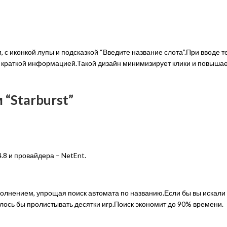
 с иконкой лупы и подсказкой “Введите название слота”.При вводе т
 краткой информацией.Такой дизайн минимизирует клики и повыша
 “Starburst”
.8 и провайдера – NetEnt.
лнением, упрощая поиск автомата по названию.Если бы вы искали “
ось бы пролистывать десятки игр.Поиск экономит до 90% времени.