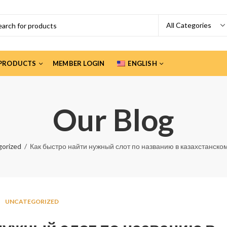
PRODUCTS
MEMBER LOGIN
ENGLISH
Our Blog
gorized
Как быстро найти нужный слот по названию в казахстанско
UNCATEGORIZED