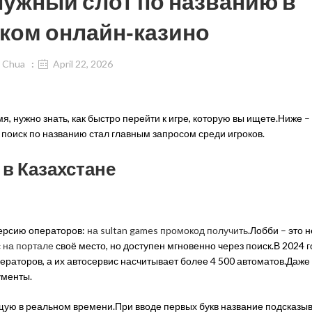
нужный слот по названию в
ском онлайн‑казино
y
Chua
April 22, 2026
я, нужно знать, как быстро перейти к игре, которую вы ищете.Ниже 
у поиск по названию стал главным запросом среди игроков.
 в Казахстане
версию операторов:
на sultan games промокод получить
.Лобби – это 
с на портале
своё место, но доступен мгновенно через поиск.В 2024 г
раторов, а их автосервис насчитывает более 4 500 автоматов.Даж
ументы.
щую в реальном времени.При вводе первых букв название подсказыв