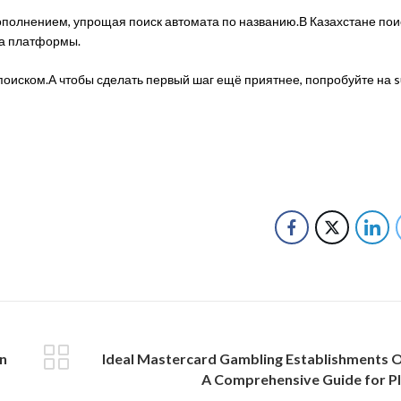
полнением, упрощая поиск автомата по названию.В Казахстане пои
а платформы.
поиском.А чтобы сделать первый шаг ещё приятнее, попробуйте на s
n
Ideal Mastercard Gambling Establishments O
A Comprehensive Guide for P