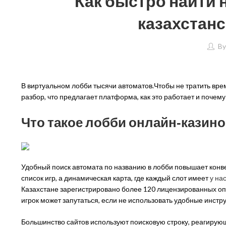
Как быстро найти 
казахстан
B
В виртуальном лобби тысячи автоматов.Чтобы не тратить врем
разбор, что предлагает платформа, как это работает и почем
Что такое лобби онлайн‑казино
Удобный поиск автомата по названию в лобби повышает кон
список игр, а динамическая карта, где каждый слот имеет
у на
Казахстане зарегистрировано более 120 лицензированных опе
игрок может запутаться, если не использовать удобные инстр
Большинство сайтов используют поисковую строку, реагирую