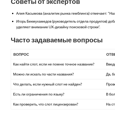
Советы от экспертов
Алия Касымова (аналитик рынка гемблинга) отмечает: “Нали
Игорь Бекмухамедов (руководитель отдела продуктов) доб
уделяют внимание UX‑дизайну поисковой строки”.
Часто задаваемые вопросы
ВОПРОС
ОТВ
Как найти слот, если не помню точное название?
Введ
Можно ли искать по части названия?
Да, 
Что делать, если нужный слот не найден?
Пров
Есть ли ограничения по языку?
В бол
Как проверить, что слот лицензирован?
На ст