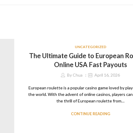
UNCATEGORIZED
The Ultimate Guide to European Ro
Online USA Fast Payouts
By
Chua
April 16, 2026
European roulette is a popular casino game loved by playe
the world. With the advent of online casinos, players ca
the thrill of European roulette from…
CONTINUE READING