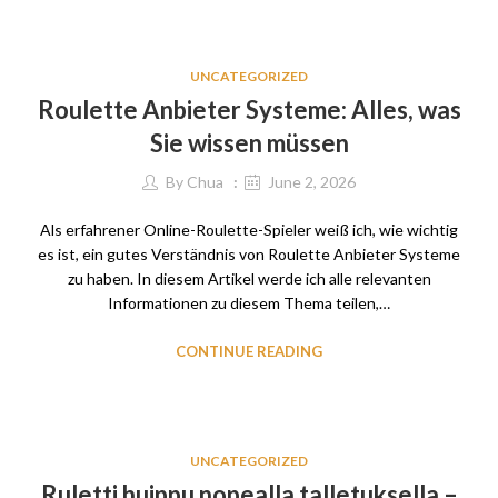
UNCATEGORIZED
Roulette Anbieter Systeme: Alles, was
Sie wissen müssen
By
Chua
June 2, 2026
Als erfahrener Online-Roulette-Spieler weiß ich, wie wichtig
es ist, ein gutes Verständnis von Roulette Anbieter Systeme
zu haben. In diesem Artikel werde ich alle relevanten
Informationen zu diesem Thema teilen,…
CONTINUE READING
UNCATEGORIZED
Ruletti huippu nopealla talletuksella –