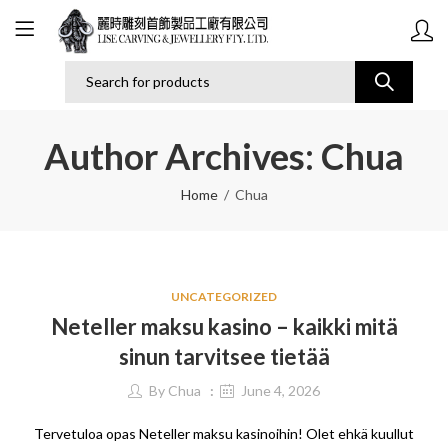
Author Archives: Chua
Home
Chua
UNCATEGORIZED
Neteller maksu kasino – kaikki mitä
sinun tarvitsee tietää
By
Chua
June 4, 2026
Tervetuloa opas Neteller maksu kasinoihin! Olet ehkä kuullut