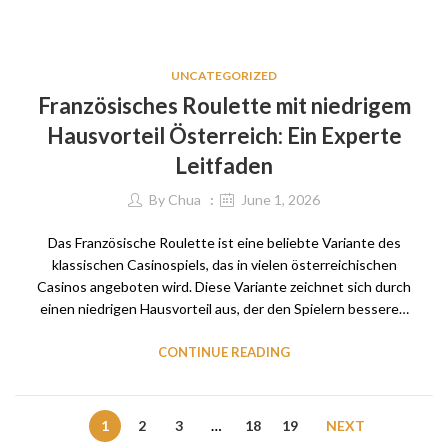
UNCATEGORIZED
Französisches Roulette mit niedrigem
Hausvorteil Österreich: Ein Experte
Leitfaden
By
Chua
June 1, 2026
Das Französische Roulette ist eine beliebte Variante des
klassischen Casinospiels, das in vielen österreichischen
Casinos angeboten wird. Diese Variante zeichnet sich durch
einen niedrigen Hausvorteil aus, der den Spielern bessere…
CONTINUE READING
1
2
3
…
18
19
NEXT