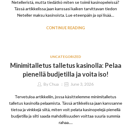
Netelleristä, mutta tiedätkö miten se toimii kasinopeleissä?
Tässä artikkelissa jaan kanssasi kaiken tarvittavan tiedon
Neteller maksu kasinoista. Lue eteenpäin ja opi lisää…
CONTINUE READING
UNCATEGORIZED
Minimitalletus talletus kasinolla: Pelaa
pienellä budjetilla ja voita iso!
By
Chua
June 3, 2026
Tervetuloa artikkeliin, jossa käsittelemme minimitalletus
talletus kasinolla pelaamista. Tässä artikkelissa jaan kanssanne
tietoa ja vinkkejä siitä, miten voit pelata kasinopelejä pienellä
budjetilla ja silti saada mahdollisuuden voittaa suuria summia
rahaa.…