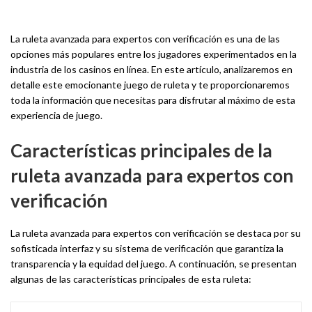
La ruleta avanzada para expertos con verificación es una de las
opciones más populares entre los jugadores experimentados en la
industria de los casinos en línea. En este artículo, analizaremos en
detalle este emocionante juego de ruleta y te proporcionaremos
toda la información que necesitas para disfrutar al máximo de esta
experiencia de juego.
Características principales de la
ruleta avanzada para expertos con
verificación
La ruleta avanzada para expertos con verificación se destaca por su
sofisticada interfaz y su sistema de verificación que garantiza la
transparencia y la equidad del juego. A continuación, se presentan
algunas de las características principales de esta ruleta: