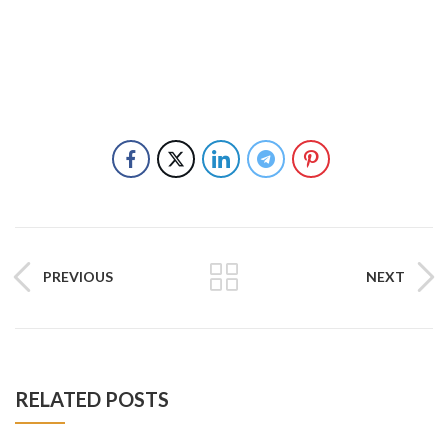
PREVIOUS
NEXT
RELATED POSTS