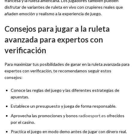
francesa y la ruleta americana. Los jugadores también pueden
disfrutar de variantes de ruleta en vivo con crupieres reales que
añaden emoción y realismo a la experiencia de juego.
Consejos para jugar a la ruleta
avanzada para expertos con
verificación
Para maximizar tus posibilidades de ganar en la ruleta avanzada para
expertos con verificación, te recomendamos seguir estos
consejos:
Conoce las reglas del juego y las diferentes estrategias de
apuestas.
Establece un presupuesto y juega de forma responsable.
Aprovecha las promociones y bonos
radioesport.es
ofrecidos
por el casino.
Practica el juego en modo demo antes de jugar con dinero real.