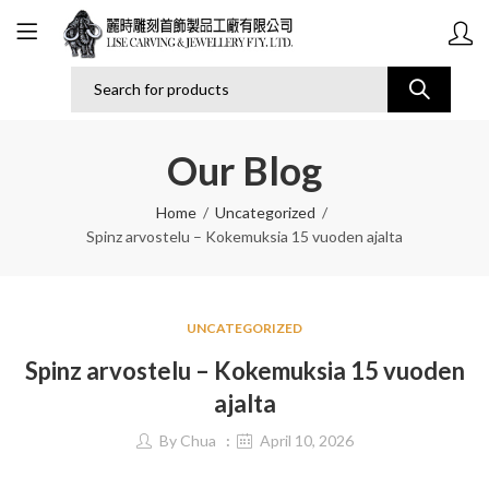
Our Blog
Home
Uncategorized
Spinz arvostelu – Kokemuksia 15 vuoden ajalta
UNCATEGORIZED
Spinz arvostelu – Kokemuksia 15 vuoden
ajalta
By
Chua
April 10, 2026