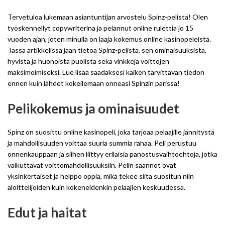
Tervetuloa lukemaan asiantuntijan arvostelu Spinz-pelistä! Olen
työskennellyt copywriterina ja pelannut online rulettia jo 15
vuoden ajan, joten minulla on laaja kokemus online kasinopeleistä.
Tässä artikkelissa jaan tietoa Spinz-pelistä, sen ominaisuuksista,
hyvistä ja huonoista puolista sekä vinkkejä voittojen
maksimoimiseksi. Lue lisää saadaksesi
kaiken tarvittavan tiedon
ennen kuin lähdet kokeilemaan onneasi Spinzin parissa!
Pelikokemus ja ominaisuudet
Spinz on suosittu online kasinopeli, joka tarjoaa pelaajille jännitystä
ja mahdollisuuden voittaa suuria summia rahaa. Peli perustuu
onnenkauppaan ja siihen liittyy erilaisia panostusvaihtoehtoja, jotka
vaikuttavat voittomahdollisuuksiin. Pelin säännöt ovat
yksinkertaiset ja helppo oppia, mikä tekee siitä suositun niin
aloittelijoiden kuin kokeneidenkin pelaajien keskuudessa.
Edut ja haitat