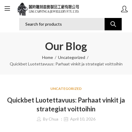
Our Blog
Home
Uncategorized
Quickbet Luotettavuus: Parhaat vinkit ja strategiat voittoihin
UNCATEGORIZED
Quickbet Luotettavuus: Parhaat vinkit ja
strategiat voittoihin
By
Chua
April 10, 2026