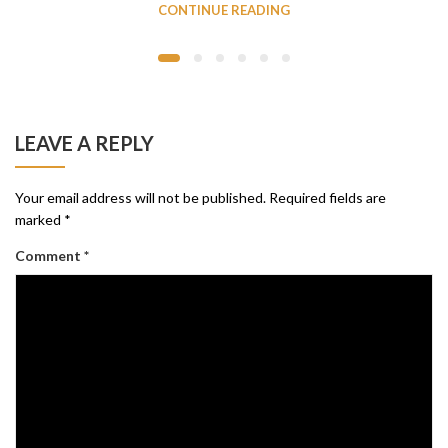
CONTINUE READING
LEAVE A REPLY
Your email address will not be published.
Required fields are
marked
*
Comment
*