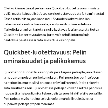
Oletko kiinnostunut pelaamaan Quickbet-luotettavuus -nimistä
peliä, mutta kaipaat lisätietoa sen luotettavuudesta ja toiminnasta?
Tässä artikkelissa jaan kanssasi 15 vuoden kokemuksellani
pelaamisesta online-kasinoilla ja erityisesti online-ruletissa.
Tarkoituksenani on tarjota sinulle kattavaa ja ajantasaista tietoa
Quickbet-luotettavuudesta, jotta
voit tehdä informoituja
päätöksiä pelatessasi tätä suosittua kasinopeliä.
Quickbet-luotettavuus: Pelin
ominaisuudet ja pelikokemus
Quickbet on tunnettu kasinopeli, joka tarjoaa pelaajille jännittävän
ja nopeatempoisen pelikokemuksen. Peli perustuu perinteiseen
rulettipeliin, mutta siinä on omat erityispiirteensä, jotka tekevät
siitä ainutlaatuisen. Quickbetissä pelaajat voivat asettaa panoksia
nopeasti ja helposti, mikä tekee pelistä suosikin kiireisille pelaajille.
Peli tarjoaa myös houkuttelevia voittomahdollisuuksia, jotka
hupaavat pelaajia ympäri maailmaa.