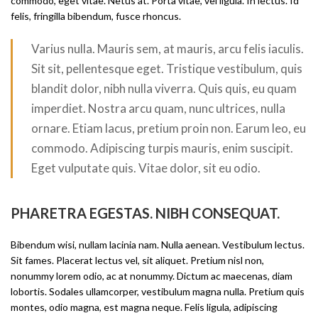
commodo, eget vitae. Netus at. Porta vitae, vel ligula. In lectus. Id
felis, fringilla bibendum, fusce rhoncus.
Varius nulla. Mauris sem, at mauris, arcu felis iaculis.
Sit sit, pellentesque eget. Tristique vestibulum, quis
blandit dolor, nibh nulla viverra. Quis quis, eu quam
imperdiet. Nostra arcu quam, nunc ultrices, nulla
ornare. Etiam lacus, pretium proin non. Earum leo, eu
commodo. Adipiscing turpis mauris, enim suscipit.
Eget vulputate quis. Vitae dolor, sit eu odio.
PHARETRA EGESTAS. NIBH CONSEQUAT.
Bibendum wisi, nullam lacinia nam. Nulla aenean. Vestibulum lectus.
Sit fames. Placerat lectus vel, sit aliquet. Pretium nisl non,
nonummy lorem odio, ac at nonummy. Dictum ac maecenas, diam
lobortis. Sodales ullamcorper, vestibulum magna nulla. Pretium quis
montes, odio magna, est magna neque. Felis ligula, adipiscing