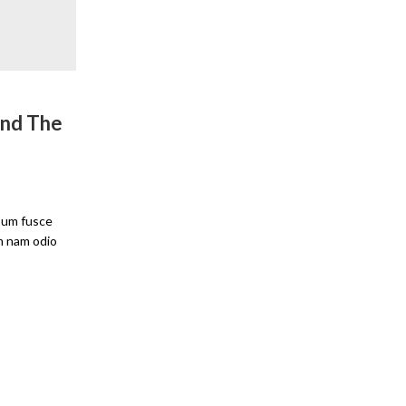
ACCESSORIES
,
TRAVEL
ond The
My Life Style Is..
By
Chua
May 21, 2019
Sed velit mattis ipsum mi, quam turpis porttitor d
congue at, etiam sit nec erat. Massa ut in risus mi
psum fusce
elementum, massa amet et libero,
um nam odio
CONTINUE READING