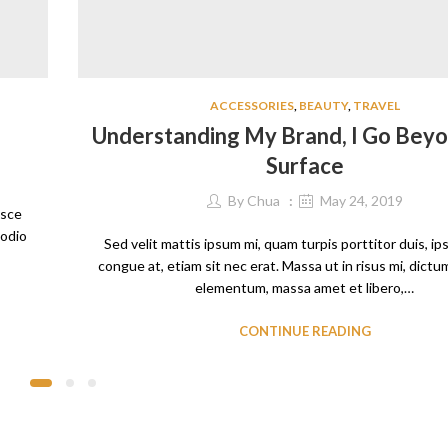
ACCESSORIES
,
BEAUTY
,
TRAVEL
Understanding My Brand, I Go Bey
Surface
By
Chua
May 24, 2019
usce
 odio
Sed velit mattis ipsum mi, quam turpis porttitor duis, i
congue at, etiam sit nec erat. Massa ut in risus mi, dict
elementum, massa amet et libero,…
CONTINUE READING