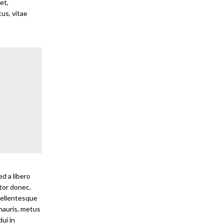
et,
us, vitae
d a libero
tor donec.
 Pellentesque
 mauris, metus
dui in