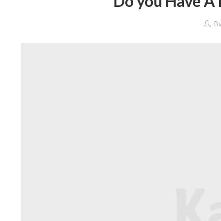
Do you Have A 
B