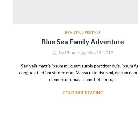
BEAUTY
,
LIFESTYLE
Blue Sea Family Adventure
By
Chua
May 18, 2019
Sed velit mattis ipsum mi, quam turpis porttitor duis, ipsum f
congue at, etiam sit nec erat. Massa ut in risus mi, dictum nam
elementum, massa amet et libero,…
CONTINUE READING