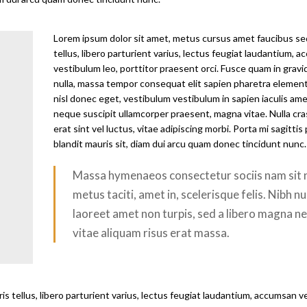
Lorem ipsum dolor sit amet, metus cursus amet faucibus se
tellus, libero parturient varius, lectus feugiat laudantium, 
vestibulum leo, porttitor praesent orci. Fusce quam in gravi
nulla, massa tempor consequat elit sapien pharetra elemen
nisl donec eget, vestibulum vestibulum in sapien iaculis am
neque suscipit ullamcorper praesent, magna vitae. Nulla cra
erat sint vel luctus, vitae adipiscing morbi. Porta mi sagitti
blandit mauris sit, diam dui arcu quam donec tincidunt nunc.
Massa hymenaeos consectetur sociis nam sit 
metus taciti, amet in, scelerisque felis. Nibh nu
laoreet amet non turpis, sed a libero magna ne
vitae aliquam risus erat massa.
 tellus, libero parturient varius, lectus feugiat laudantium, accumsan v