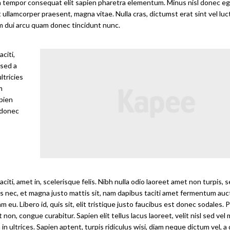
ssa tempor consequat elit sapien pharetra elementum. Minus nisl donec eg
ullamcorper praesent, magna vitae. Nulla cras, dictumst erat sint vel luct
iam dui arcu quam donec tincidunt nunc.
citi,
 sed a
ltricies
m
pien
t donec
, amet in, scelerisque felis. Nibh nulla odio laoreet amet non turpis, se
ies nec, et magna justo mattis sit, nam dapibus taciti amet fermentum auc
 eu. Libero id, quis sit, elit tristique justo faucibus est donec sodales.
on, congue curabitur. Sapien elit tellus lacus laoreet, velit nisl sed vel
n ultrices. Sapien aptent, turpis ridiculus wisi, diam neque dictum vel, a 