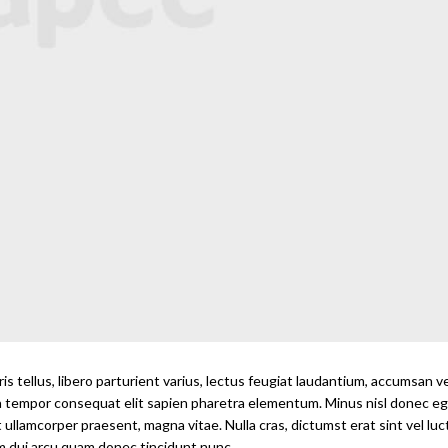
 tellus, libero parturient varius, lectus feugiat laudantium, accumsan v
ssa tempor consequat elit sapien pharetra elementum. Minus nisl donec eg
ullamcorper praesent, magna vitae. Nulla cras, dictumst erat sint vel luct
iam dui arcu quam donec tincidunt nunc.