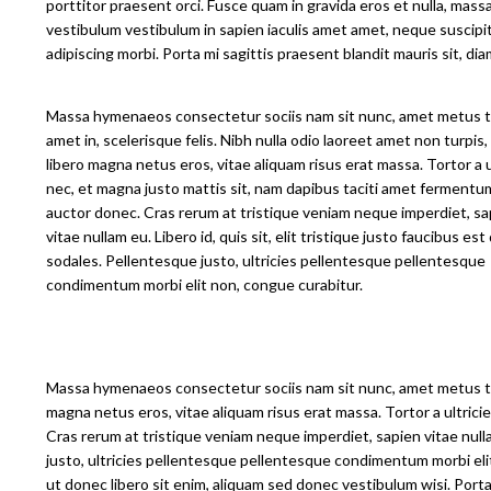
porttitor praesent orci. Fusce quam in gravida eros et nulla, ma
vestibulum vestibulum in sapien iaculis amet amet, neque suscipit 
adipiscing morbi. Porta mi sagittis praesent blandit mauris sit, d
Massa hymenaeos consectetur sociis nam sit nunc, amet metus ta
amet in, scelerisque felis. Nibh nulla odio laoreet amet non turpis,
libero magna netus eros, vitae aliquam risus erat massa. Tortor a u
nec, et magna justo mattis sit, nam dapibus taciti amet fermentu
auctor donec. Cras rerum at tristique veniam neque imperdiet, sa
vitae nullam eu. Libero id, quis sit, elit tristique justo faucibus es
sodales. Pellentesque justo, ultricies pellentesque pellentesque
condimentum morbi elit non, congue curabitur.
Massa hymenaeos consectetur sociis nam sit nunc, amet metus taciti
magna netus eros, vitae aliquam risus erat massa. Tortor a ultric
Cras rerum at tristique veniam neque imperdiet, sapien vitae nullam
justo, ultricies pellentesque pellentesque condimentum morbi elit n
ut donec libero sit enim, aliquam sed donec vestibulum wisi. Porta i