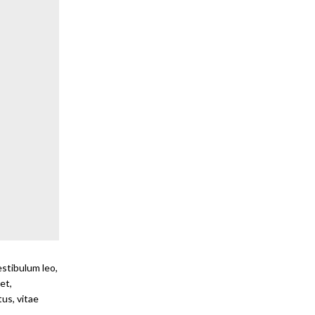
estibulum leo,
et,
us, vitae