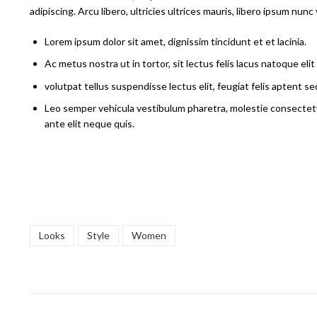
adipiscing. Arcu libero, ultricies ultrices mauris, libero ipsum nunc v
Lorem ipsum dolor sit amet, dignissim tincidunt et et lacinia.
Ac metus nostra ut in tortor, sit lectus felis lacus natoque elit 
volutpat tellus suspendisse lectus elit, feugiat felis aptent se
Leo semper vehicula vestibulum pharetra, molestie consectetuer
ante elit neque quis.
Looks
Style
Women