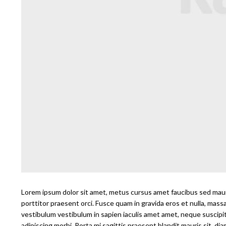
Lorem ipsum dolor sit amet, metus cursus amet faucibus sed mauris
porttitor praesent orci. Fusce quam in gravida eros et nulla, ma
vestibulum vestibulum in sapien iaculis amet amet, neque suscipit 
adipiscing morbi. Porta mi sagittis praesent blandit mauris sit, d