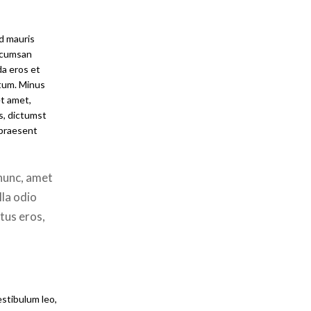
d mauris
accumsan
da eros et
tum. Minus
et amet,
s, dictumst
s praesent
nunc, amet
lla odio
tus eros,
estibulum leo,