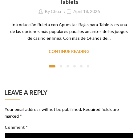
Tablets
By
Chua
April 18, 2026
Introducción Ruleta con Apuestas Bajas para Tablets es una
de las opciones más populares para los amantes de los juegos
de casino en línea. Con más de 14 años de…
CONTINUE READING
LEAVE A REPLY
Your email address will not be published.
Required fields are
marked
*
Comment
*