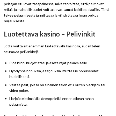
pelaajan etu ovat tasapainossa, mikä tarkoittaa, että pelit ovat
reiluja ja mahdollisuudet voittaa ovat samat kaikille pelaajille. Tämä
tekee pelaamisesta jännittävää ja viihdyttävää ilman pelkoa
huijauksesta.
Luotettava kasino – Pelivinkit
Jotta voittaisit enemmän luotettavalla kasinolla, suosittelen
seuraavia pelivinkkejä:
Pidä kiinni budjetistasi ja aseta rajat pelaamiselle.
Hyödynnä bonuksia ja tarjouksia, mutta lue bonusehdot
huolellisesti.
Valitse pelit, joissa on alhainen talon etu, kuten blackjack tai
video poker.
Harjoittele ilmaisilla demopeleillä ennen oikean rahan
pelaamista.