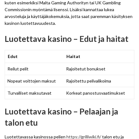
kuten esimerkiksi Malta Gaming Authorityn tai UK Gambling
Commissionin myöntämä lisenssi. Lisäksi kannattaa lukea
arvosteluja ja käyttäjäkokemuksia, jotta saat paremman käsityksen
kasinon luotettavuudesta.
Luotettava kasino – Edut ja haitat
Edut
Haitat
Reilut pelit
Rajoitetut bonukset
Nopeat voittojen maksut
Rajoitettu pelivalikoima
Turvalliset maksutavat
Korkeat panostusvaatimukset
Luotettava kasino – Pelaajan ja
talon etu
Luotettavassa kasinossa pelien
https://grilliwiki.fi/
talon etu ja