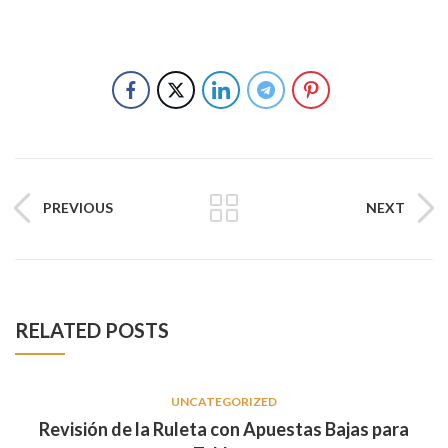
PREVIOUS
NEXT
RELATED POSTS
UNCATEGORIZED
Revisión de la Ruleta con Apuestas Bajas para