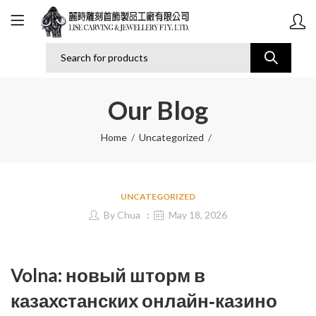
Our Blog
Home
Uncategorized
UNCATEGORIZED
By
Chua
May 18, 2026
Volna: новый шторм в
казахстанских онлайн‑казино