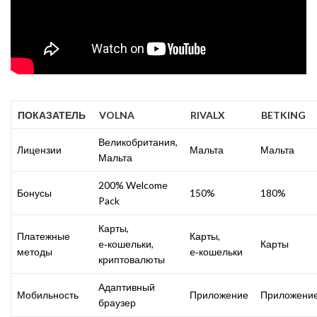
ПОКАЗАТЕЛЬ
VOLNA
RIVALX
BETKING
Великобритания,
Лицензии
Мальта
Мальта
Мальта
200% Welcome
Бонусы
150%
180%
Pack
Карты,
Платежные
Карты,
e‑кошельки,
Карты
методы
e‑кошельки
криптовалюты
Адаптивный
Мобильность
Приложение
Приложени
браузер