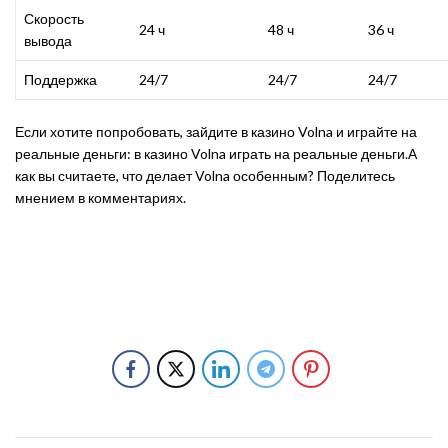
Скорость
24 ч
48 ч
36 ч
вывода
Поддержка
24/7
24/7
24/7
Если хотите попробовать, зайдите в казино Volna и играйте на
реальные деньги: в казино Volna играть на реальные деньги.А
как вы считаете, что делает Volna особенным? Поделитесь
мнением в комментариях.