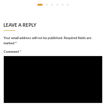
LEAVE A REPLY
Your email address will not be published.
Required fields are
marked
*
Comment
*