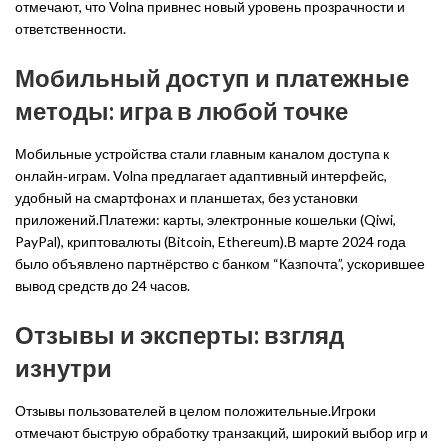
отмечают, что Volna привнес новый уровень прозрачности и
ответственности.
Мобильный доступ и платежные
методы: игра в любой точке
Мобильные устройства стали главным каналом доступа к
онлайн‑играм. Volna предлагает адаптивный интерфейс,
удобный на смартфонах и планшетах, без установки
приложений.Платежи: карты, электронные кошельки (Qiwi,
PayPal), криптовалюты (Bitcoin, Ethereum).В марте 2024 года
было объявлено партнёрство с банком “Казпочта”, ускорившее
вывод средств до 24 часов.
Отзывы и эксперты: взгляд
изнутри
Отзывы пользователей в целом положительные.Игроки
отмечают быструю обработку транзакций, широкий выбор игр и