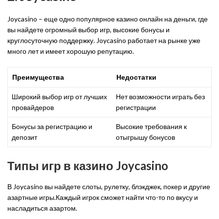
Joycasino – еще одно популярное казино онлайн на деньги, где
вы найдете огромный выбор игр, высокие бонусы и
круглосуточную поддержку. Joycasino работает на рынке уже
много лет и имеет хорошую репутацию.
Преимущества
Недостатки
Широкий выбор игр от лучших
Нет возможности играть без
провайдеров
регистрации
Бонусы за регистрацию и
Высокие требования к
депозит
отыгрышу бонусов
Типы игр в казино Joycasino
В Joycasino вы найдете слоты, рулетку, блэкджек, покер и другие
азартные игры.Каждый игрок сможет найти что-то по вкусу и
насладиться азартом.