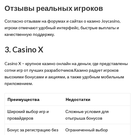
Отзывы реальных игроков
Согласно отзывам на форумах и сайтах о казино Joycasino,
игроки отмечают удобный интерфейс, быстрые выплаты и
качественную поддержку.
3. Casino X
Casino X – крупное казино онлайн на деньги, где представлены
сотни игр от лучших разработчиков.Казино радует игроков
высокими бонусами и акциями, а также удобным мобильным
приложением.
Преимущества
Недостатки
Широкий выбор игр и
Сложные условия для
провайдеров
отыгрыша бонусов
Бонус за регистрацию без
Ограниченный выбор