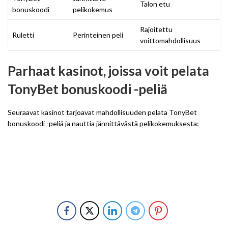
Talon etu
bonuskoodi
pelikokemus
Rajoitettu
Ruletti
Perinteinen peli
voittomahdollisuus
Parhaat kasinot, joissa voit pelata
TonyBet bonuskoodi -peliä
Seuraavat kasinot tarjoavat mahdollisuuden pelata TonyBet
bonuskoodi -peliä ja nauttia jännittävästä pelikokemuksesta: