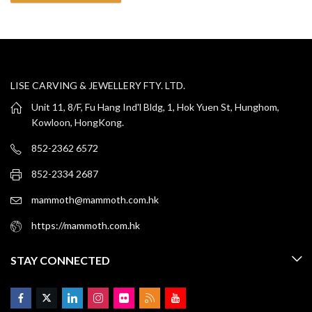
LISE CARVING & JEWELLERY FTY. LTD.
Unit 11, 8/F, Fu Hang Ind'l Bldg, 1, Hok Yuen St, Hunghom,
Kowloon, HongKong.
852-2362 6572
852-2334 2687
mammoth@mammoth.com.hk
https://mammoth.com.hk
STAY CONNECTED