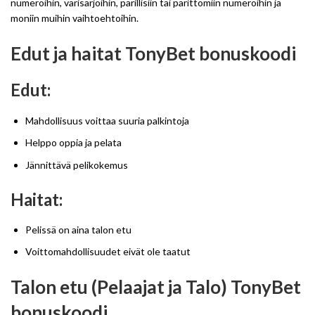
numeroihin, värisarjoihin, parillisiin tai parittomiin numeroihin ja
moniin muihin vaihtoehtoihin.
Edut ja haitat TonyBet bonuskoodi
Edut:
Mahdollisuus voittaa suuria palkintoja
Helppo oppia ja pelata
Jännittävä pelikokemus
Haitat:
Pelissä on aina talon etu
Voittomahdollisuudet eivät ole taatut
Talon etu (Pelaajat ja Talo) TonyBet
bonuskoodi