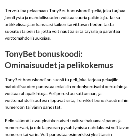
Tervetuloa pelaamaan TonyBet bonuskoodi -peliä, joka tarjoaa
jännitystä ja mahdollisuuden voittaa suuria palkintoja. Tässä
artikkelissa jaan kanssasi kaiken tarvittavan tiedon tästä
suositusta pelistä, jotta voit nauttia siitä täysillä ja parantaa
voittomahdollisuuksiasi.
TonyBet bonuskoodi:
Ominaisuudet ja pelikokemus
TonyBet bonuskoodi on suosittu peli, joka tarjoaa pelaajille
mahdollisuuden panostaa erilaisiin vedonlyöntivaihtoehtoihin ja
voittaa rahapalkintoja. Peli perustuu sattumaan, ja
voittomahdollisuutesi riippuvat siitä,
TonyBet bonuskoodi
mihin
numeroon tai väriin panostat.
Pelin säännöt ovat yksinkertaiset: valitse haluamasi panos ja
numero/väri, ja odota pyörän pysähtymistä nähdäksesi voittavan
numeron tai värin. Voit panostaa esimerkiksi yksittäisiin