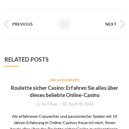
PREVIOUS
NEXT
RELATED POSTS
UNCATEGORIZED
Roulette sicher Casino: Erfahren Sie alles über
dieses beliebte Online-Casino
By
Chua
April 18, 2026
Als erfahrener Copywriter und passionierter Spieler mit 14
Jahren Erfahrung in Online-Casinos freue ich mich, Ihnen
heute alles über das Roulette sicher Casino zu präsentieren.