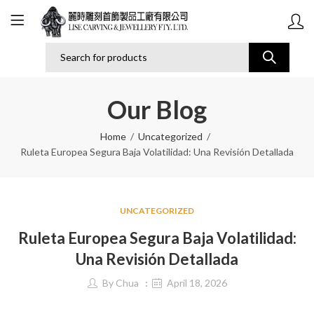
Our Blog
Home
Uncategorized
Ruleta Europea Segura Baja Volatilidad: Una Revisión Detallada
UNCATEGORIZED
Ruleta Europea Segura Baja Volatilidad:
Una Revisión Detallada
By
Chua
April 18, 2026