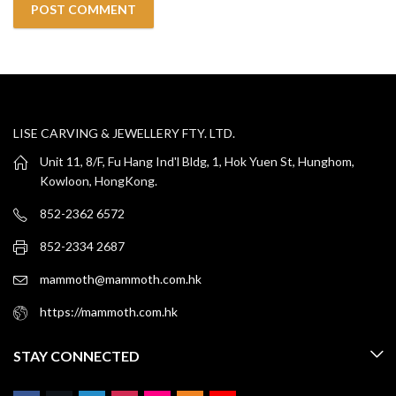
LISE CARVING & JEWELLERY FTY. LTD.
Unit 11, 8/F, Fu Hang Ind'l Bldg, 1, Hok Yuen St, Hunghom,
Kowloon, HongKong.
852-2362 6572
852-2334 2687
mammoth@mammoth.com.hk
https://mammoth.com.hk
STAY CONNECTED