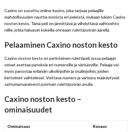
Caxino on suosittu online-kasino, joka tarjoaa pelaajille
mahdollisuuden nauttia monista eri peleistä, mukaan lukien Caxino
noston kesto. Tämä peli on jännittävä ja viihdyttävä vaihtoehto
niille, jotka haluavat kokeilla onneaan rulettipyörän äärellä.
Pelaaminen Caxino noston kesto
Caxino noston kesto on perinteinen rulettipeli, jossa pelaajat
voivat asettaa panoksia eri numeroille ja värisävyille. Pelaaja voi
myös panostaa erilaisiin ulkolinjoihin ja sisälinjoihin, joiden
kertoimet vaihtelevat. Voittava numero ja värisävy määräytyvät
sattumanvaraisesti pyörivän rulettipyörän avulla.
Caxino noston kesto –
ominaisuudet
Ominaisuus
Kuvaus