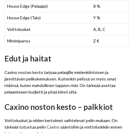
House Edge (Pelaajat)
X %
House Edge (Talo)
Y %
Voittoluokat
A, B, C
Minimipanos
Z €
Edut ja haitat
Caxino noston kesto tarjoaa pelaajille mielenkiintoisen ja
jännittävän pelikokemuksen. Kuitenkin pelissä on myös omat
riskinsä, kuten mahdollinen tappion riski. On tärkeää asettaa
pelaamiseen budjetti ja pitää kiinni siitä.
Caxino noston kesto – palkkiot
Voittoluokat ja niiden kertoimet vaihtelevat pelin mukaan. On
tärkeää tutustua pelin
Caxino
sääntöihin ja voittoluokkiin ennen