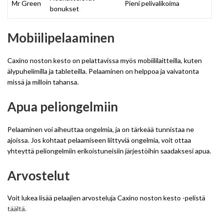
Mr Green
Pieni pelivalikoima
bonukset
Mobiilipelaaminen
Caxino noston kesto on pelattavissa myös mobiililaitteilla, kuten
älypuhelimilla ja tableteilla. Pelaaminen on helppoa ja vaivatonta
missä ja milloin tahansa.
Apua peliongelmiin
Pelaaminen voi aiheuttaa ongelmia, ja on tärkeää tunnistaa ne
ajoissa. Jos kohtaat pelaamiseen liittyviä ongelmia, voit ottaa
yhteyttä peliongelmiin erikoistuneisiin järjestöihin saadaksesi apua.
Arvostelut
Voit lukea lisää pelaajien arvosteluja Caxino noston kesto -pelistä
täältä.