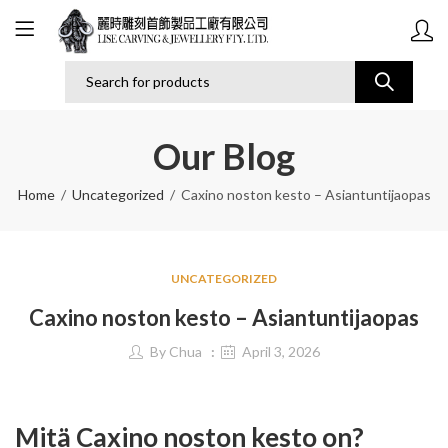
Our Blog
Home
Uncategorized
Caxino noston kesto – Asiantuntijaopas
UNCATEGORIZED
Caxino noston kesto – Asiantuntijaopas
By
Chua
April 3, 2026
Mitä Caxino noston kesto on?