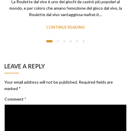
La Roulette dal vivo è uno dei giochi da casinò più popolari al
mondo, e per coloro che amano l’emozione del gioco dal vivo, la
Roulette dal vivo vantaggiosa mafrat.it…
CONTINUE READING
LEAVE A REPLY
Your email address will not be published.
Required fields are
marked
*
Comment
*