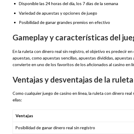
Disponible las 24 horas del día, los 7 días de la semana
Variedad de apuestas y opciones de juego
Posibilidad de ganar grandes premios en efectivo
Gameplay y características del jue
En la ruleta con dinero real sin registro, el objetivo es predecir en
apuestas, como apuestas sencillas, apuestas divididas, apuestas a p
convierte en uno de los favoritos de los aficionados al casino en lí
Ventajas y desventajas de la ruleta
Como cualquier juego de casino en línea, la ruleta con dinero real
ellas:
Ventajas
Posibilidad de ganar dinero real sin registro