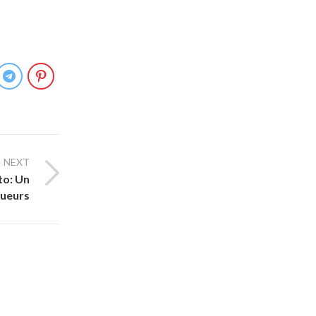
NEXT
to: Un
oueurs