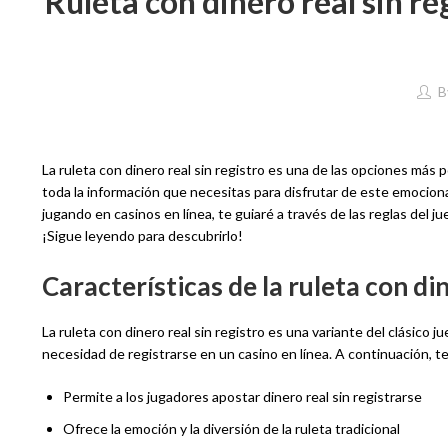
Ruleta con dinero real sin r
B
La ruleta con dinero real sin registro es una de las opciones más 
toda la información que necesitas para disfrutar de este emocion
jugando en casinos en línea, te guiaré a través de las
reglas del ju
¡Sigue leyendo para descubrirlo!
Características de la ruleta con din
La ruleta con dinero real sin registro es una variante del clásico j
necesidad de registrarse en un casino en línea. A continuación, t
Permite a los jugadores apostar dinero real sin registrarse
Ofrece la emoción y la diversión de la ruleta tradicional