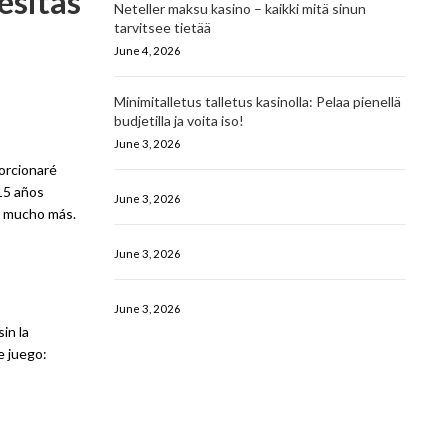
esitas
Neteller maksu kasino – kaikki mitä sinun
tarvitsee tietää
June 4, 2026
Minimitalletus talletus kasinolla: Pelaa pienellä
budjetilla ja voita iso!
June 3, 2026
porcionaré
15 años
June 3, 2026
 y mucho más.
June 3, 2026
June 3, 2026
in la
e juego: