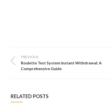
PREVIOUS
Roulette Test System Instant Withdrawal: A
Comprehensive Guide
RELATED POSTS