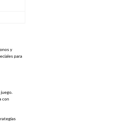
bonos y
eciales para
 juego.
a con
trategias