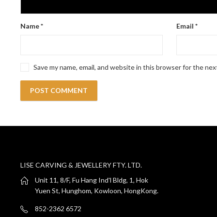
Name
*
Email
*
Save my name, email, and website in this browser for the ne
LISE CARVING & JEWELLERY FTY. LTD.
Unit 11, 8/F, Fu Hang Ind'l Bldg, 1, Hok
Yuen St, Hunghom, Kowloon, HongKong.
852-2362 6572