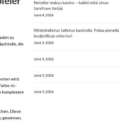
ieler
Neteller maksu kasino – kaikki mitä sinun
tarvitsee tietää
June 4, 2026
Minimitalletus talletus kasinolla: Pelaa pienellä
budjetilla ja voita iso!
faden zu
June 3, 2026
achteile, die
June 3, 2026
June 3, 2026
boten wird.
 Farbe
do-
e komplexere
June 3, 2026
chen. Diese
zu gewinnen.