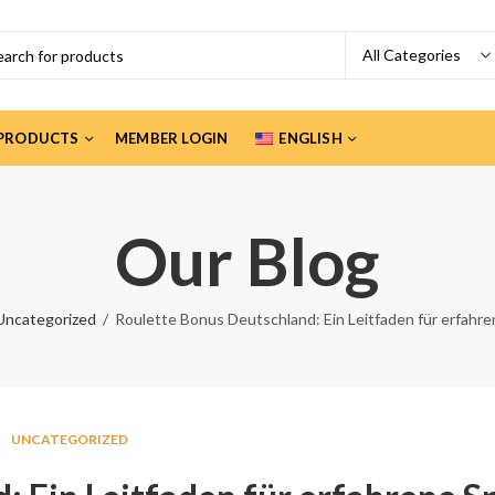
PRODUCTS
MEMBER LOGIN
ENGLISH
Our Blog
Uncategorized
Roulette Bonus Deutschland: Ein Leitfaden für erfahre
UNCATEGORIZED