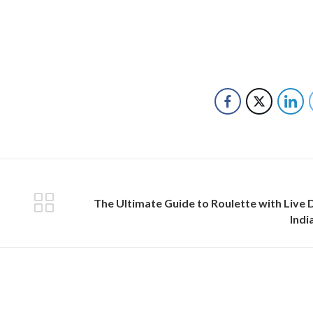
The Ultimate Guide to Roulette with Live 
Indi