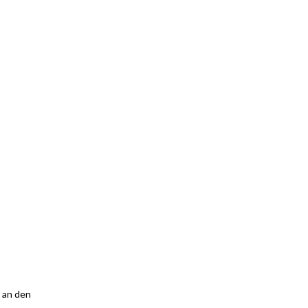
k an den