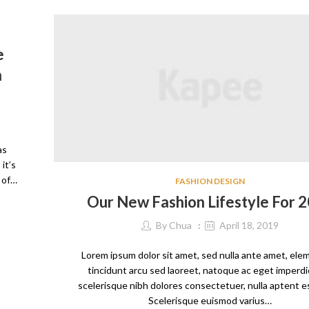
e
h
as
it’s
e of…
FASHION DESIGN
Our New Fashion Lifestyle For 
By
Chua
April 18, 2019
Lorem ipsum dolor sit amet, sed nulla ante amet, el
tincidunt arcu sed laoreet, natoque ac eget imperdi
scelerisque nibh dolores consectetuer, nulla aptent e
Scelerisque euismod varius…