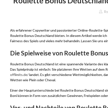
Roulette Bonus Deutschland:
B
Als erfahrener Copywriter und passionierter Online-Roulette-Sp
Roulette Bonus Deutschland bieten. In diesem Artikel werde ich d
Fairness des Spiels und vieles mehr behandeln. Lassen Sie uns
ei
Die Spielweise von Roulette Bonu
Roulette Bonus Deutschland ist eine spannende Variante des kla
Das Spielprinzip ist einfach: Sie platzieren Ihre Wetten auf dem
offlimits.de/
landet. Es gibt verschiedene Wettmöglichkeiten, d
Wetten wie Plein oder Cheval.
Einer der Hauptunterschiede bei Roulette Bonus Deutschland sin
Boni können in Form von zusätzlichen Gewinnen, Freispielen ode
Vor- und Nachteile von Roulette 