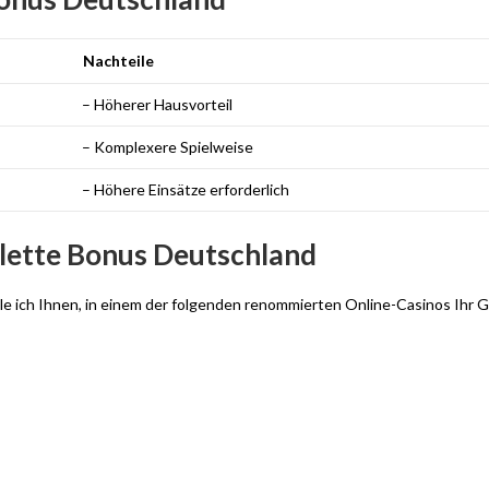
Nachteile
– Höherer Hausvorteil
– Komplexere Spielweise
– Höhere Einsätze erforderlich
ulette Bonus Deutschland
 ich Ihnen, in einem der folgenden renommierten Online-Casinos Ihr G