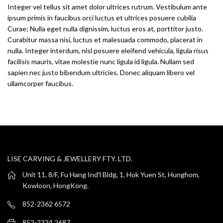
Integer vel tellus sit amet dolor ultrices rutrum. Vestibulum ante
ipsum primis in faucibus orci luctus et ultrices posuere cubilia
Curae; Nulla eget nulla dignissim, luctus eros at, porttitor justo.
Curabitur massa nisi, luctus et malesuada commodo, placerat in
nulla. Integer interdum, nisl posuere eleifend vehicula, ligula risus
facilisis mauris, vitae molestie nunc ligula id ligula. Nullam sed
sapien nec justo bibendum ultricies. Donec aliquam libero vel
ullamcorper faucibus.
LISE CARVING & JEWELLERY FTY. LTD.
Unit 11, 8/F, Fu Hang Ind'l Bldg, 1, Hok Yuen St, Hunghom,
Kowloon, HongKong.
852-2362 6572
852-2334 2687